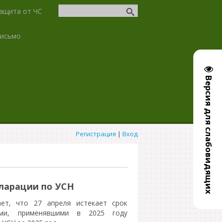
ащита от ЧС
письмо
Версия для слабовидящих
Регистрация
|
Вход
кларации по УСН
ет, что 27 апреля истекает срок
лями, применявшими в 2025 году