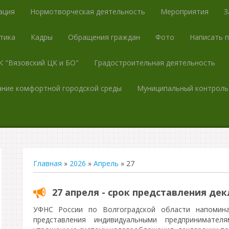
ация
Нормотворческая деятельность
Мероприятия
З
тика
Кадры
Обращения граждан
Фото
Написать 
 "Вязовский ЦК и БО"
Градостроительная деятельность
ние комфортной городской среды
Муниципальный контроль
Главная
»
2026
»
Апрель
»
27
27 апреля - срок представления де
УФНС России по Волгоградской области напомина
представления индивидуальными предпринимате