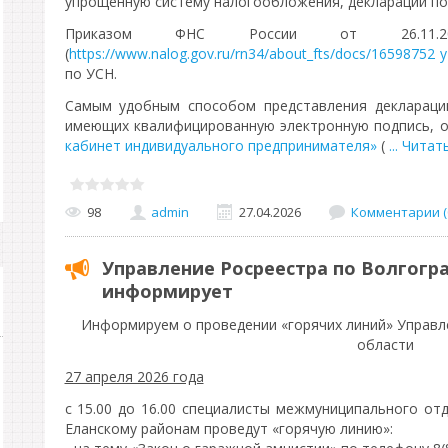
упрощенную систему налогообложения, декларации по 
Приказом ФНС России от 26.11
(
https://www.nalog.gov.ru/rn34/about_fts/docs/16598752
по УСН.
Самым удобным способом представления деклараци
имеющих квалифицированную электронную подпись, о
кабинет индивидуального предпринимателя»
(
...
Читать
98
admin
27.04.2026
Комментарии (
Управление Росреестра по Волгогр
информирует
Информируем о проведении «горячих линий» Управл
области
27 апреля 2026 года
с 15.00 до 16.00 специалисты межмуниципального от
Еланскому районам проведут «горячую линию»: