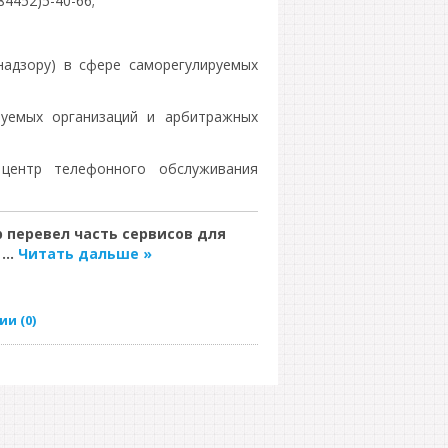
84452)5-40-66;
надзору) в сфере саморегулируемых
руемых организаций и арбитражных
центр телефонного обслуживания
 перевел часть сервисов для
г
...
Читать дальше »
и (0)