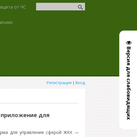
ащита от ЧС
письмо
Версия для слабовидящих
Регистрация
|
Вход
 приложение для
орма для управления сферой ЖКХ —