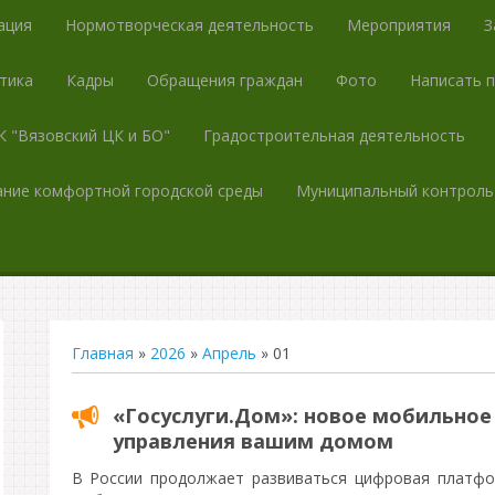
ация
Нормотворческая деятельность
Мероприятия
З
тика
Кадры
Обращения граждан
Фото
Написать 
 "Вязовский ЦК и БО"
Градостроительная деятельность
ние комфортной городской среды
Муниципальный контроль
Главная
»
2026
»
Апрель
»
01
«Госуслуги.Дом»: новое мобильное
управления вашим домом
В России продолжает развиваться цифровая платф