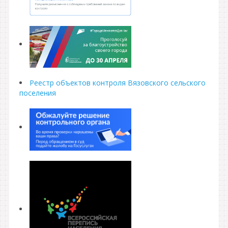
Реестр объектов контроля Вязовского сельского
поселения