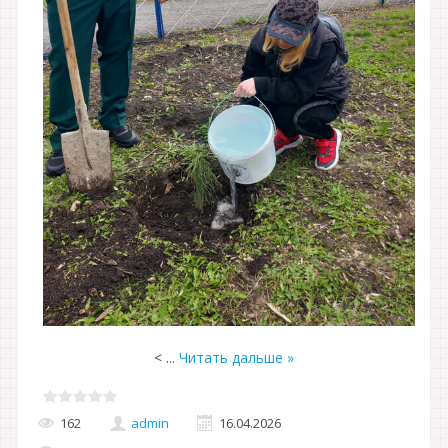
<
...
Читать дальше »
162
admin
16.04.2026