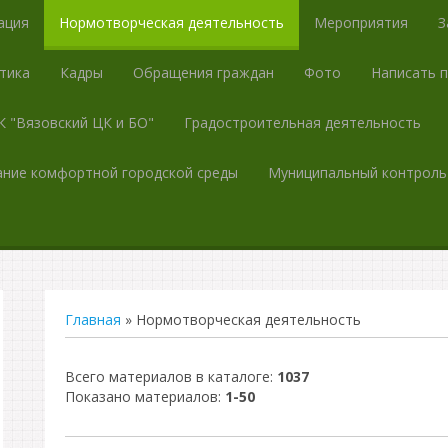
ация
Нормотворческая деятельность
Мероприятия
З
тика
Кадры
Обращения граждан
Фото
Написать 
 "Вязовский ЦК и БО"
Градостроительная деятельность
ние комфортной городской среды
Муниципальный контроль
Главная
»
Нормотворческая деятельность
Всего материалов в каталоге
:
1037
Показано материалов
:
1-50