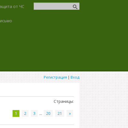
ащита от ЧС
письмо
Регистрация
|
Вход
Страницы
:
1
2
3
...
20
21
»