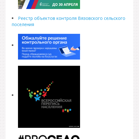
Реестр объектов контроля Вязовского сельского
поселения