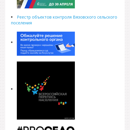
Реестр объектов контроля Вязовского сельского
поселения