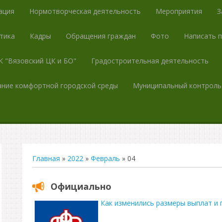
ация
Нормотворческая деятельность
Мероприятия
З
тика
Кадры
Обращения граждан
Фото
Написать 
 "Вязовский ЦК и БО"
Градостроительная деятельность
ние комфортной городской среды
Муниципальный контроль
Главная
»
2022
»
Февраль
»
04
Официально
Как изменились размеры выплат и 