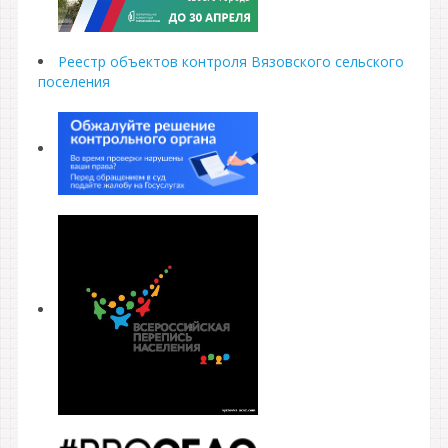
Реестр объектов контроля Вязовского сельского
поселения