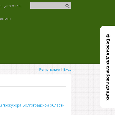
ащита от ЧС
письмо
Версия для слабовидящих
Регистрация
|
Вход
м прокурора Волгоградской области