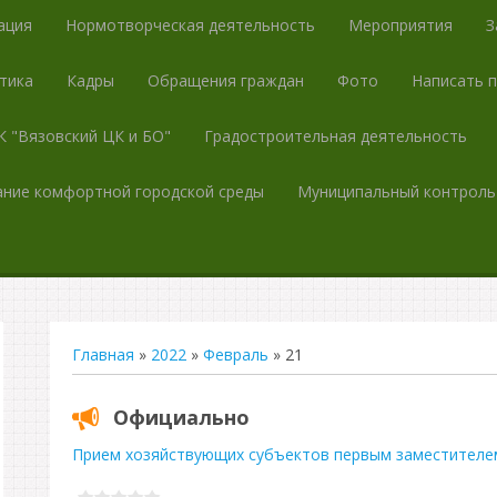
ация
Нормотворческая деятельность
Мероприятия
З
тика
Кадры
Обращения граждан
Фото
Написать 
 "Вязовский ЦК и БО"
Градостроительная деятельность
ние комфортной городской среды
Муниципальный контроль
Главная
»
2022
»
Февраль
»
21
Официально
Прием хозяйствующих субъектов первым заместителе