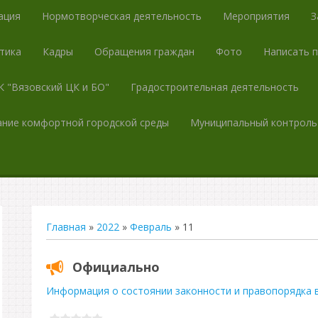
ация
Нормотворческая деятельность
Мероприятия
З
тика
Кадры
Обращения граждан
Фото
Написать 
 "Вязовский ЦК и БО"
Градостроительная деятельность
ние комфортной городской среды
Муниципальный контроль
Главная
»
2022
»
Февраль
»
11
Официально
Информация о состоянии законности и правопорядка в