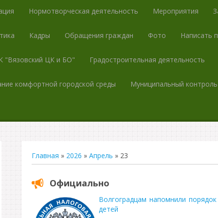
ация
Нормотворческая деятельность
Мероприятия
З
тика
Кадры
Обращения граждан
Фото
Написать 
 "Вязовский ЦК и БО"
Градостроительная деятельность
ние комфортной городской среды
Муниципальный контроль
Главная
»
2026
»
Апрель
»
23
Официально
Волгоградцам напомнили порядок
детей