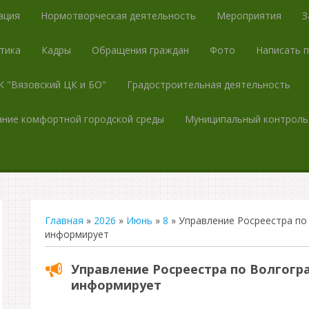
ация
Нормотворческая деятельность
Мероприятия
З
тика
Кадры
Обращения граждан
Фото
Написать 
 "Вязовский ЦК и БО"
Градостроительная деятельность
ние комфортной городской среды
Муниципальный контроль
Главная
»
2026
»
Июнь
»
8
» Управление Росреестра по
информирует
Управление Росреестра по Волгогр
информирует