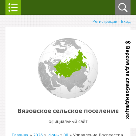
Регистрация
|
Вход
Версия для слабовидящих
Вязовское сельское поселение
официальный сайт
Главная
»
2026
»
Июнь
»
08
» Управление Росреестра