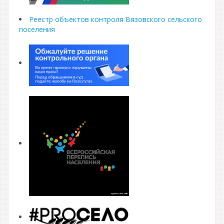
Реестр объектов контроля Вязовского сельского
поселения