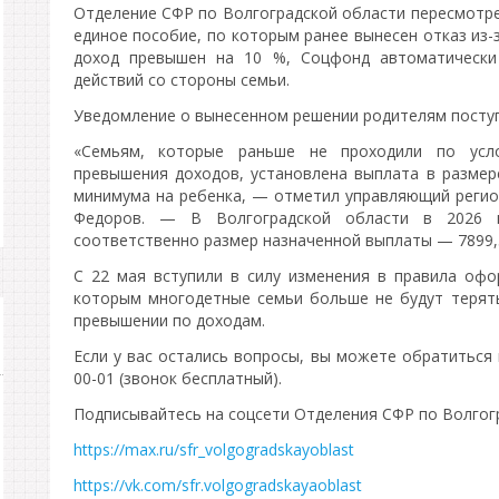
Отделение СФР по Волгоградской области пересмотре
единое пособие, по которым ранее вынесен отказ из-
доход превышен на 10 %, Соцфонд автоматически 
действий со стороны семьи.
Уведомление о вынесенном решении родителям поступи
«Семьям, которые раньше не проходили по усл
превышения доходов, установлена выплата в разме
минимума на ребенка, — отметил управляющий реги
Федоров. — В Волгоградской области в 2026 г
соответственно размер назначенной выплаты — 7899,5
С 22 мая вступили в силу изменения в правила офо
которым многодетные семьи больше не будут терят
превышении по доходам.
Если у вас остались вопросы, вы можете обратиться в
00-01 (звонок бесплатный).
Подписывайтесь на соцсети Отделения СФР по Волгог
https://max.ru/sfr_volgogradskayoblast
https://vk.com/sfr.volgogradskayaoblast