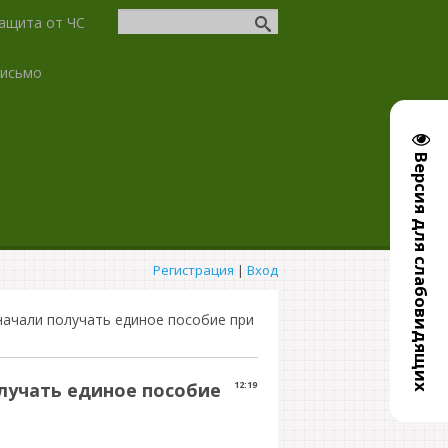
ащита от ЧС
письмо
Версия для слабовидящих
Регистрация
|
Вход
начали получать единое пособие при
олучать единое пособие
12:19