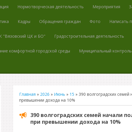
ация
Нормотворческая деятельность
Мероприятия
З
тика
Кадры
Обращения граждан
Фото
Написать 
 "Вязовский ЦК и БО"
Градостроительная деятельность
ние комфортной городской среды
Муниципальный контроль
Главная
»
2026
»
Июнь
»
15
» 390 волгоградских семей 
превышении дохода на 10%
390 волгоградских семей начали п
при превышении дохода на 10%