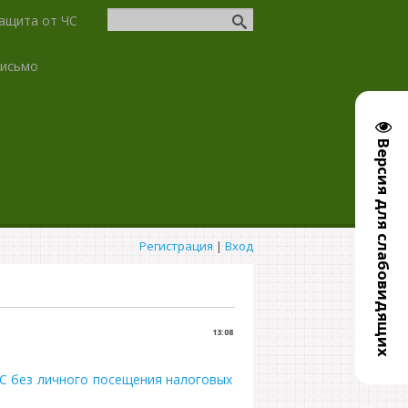
ащита от ЧС
письмо
Версия для слабовидящих
Регистрация
|
Вход
13:08
С без личного посещения налоговых