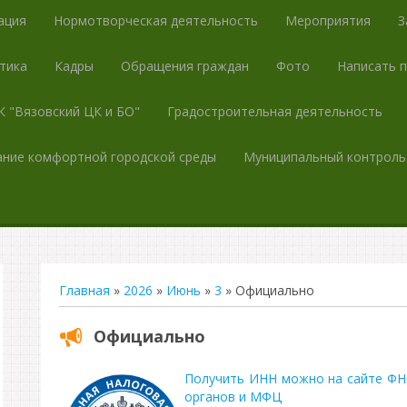
ация
Нормотворческая деятельность
Мероприятия
З
тика
Кадры
Обращения граждан
Фото
Написать 
 "Вязовский ЦК и БО"
Градостроительная деятельность
ние комфортной городской среды
Муниципальный контроль
Главная
»
2026
»
Июнь
»
3
» Официально
Официально
Получить ИНН можно на сайте ФН
органов и МФЦ