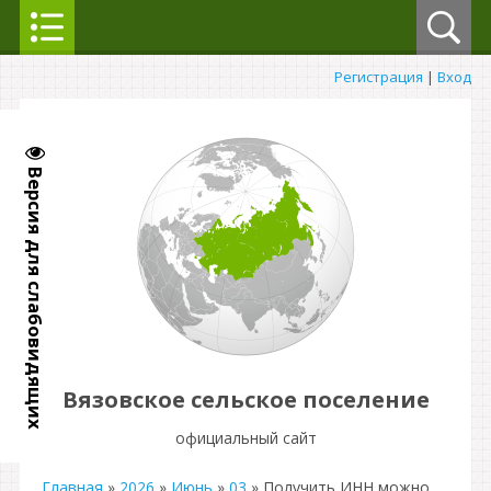
Регистрация
|
Вход
Версия для слабовидящих
Вязовское сельское поселение
официальный сайт
Главная
»
2026
»
Июнь
»
03
» Получить ИНН можно