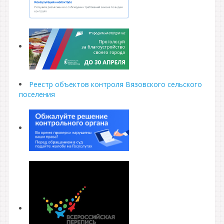
Реестр объектов контроля Вязовского сельского
поселения