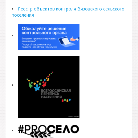
Реестр объектов контроля Вязовского сельского
поселения