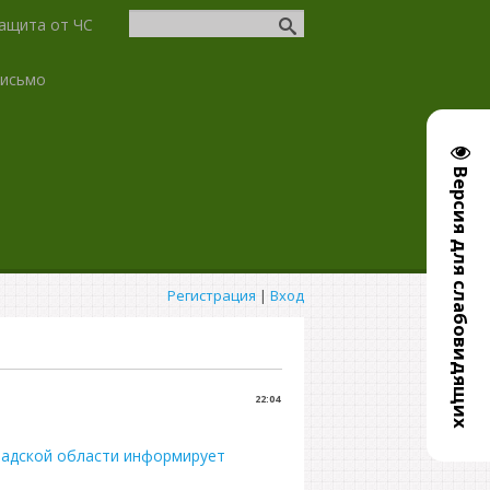
ащита от ЧС
письмо
Версия для слабовидящих
Регистрация
|
Вход
22:04
радской области информирует