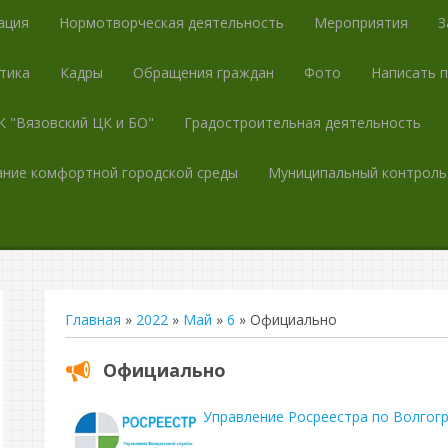
ация
Нормотворческая деятельность
Мероприятия
З
тика
Кадры
Обращения граждан
Фото
Написать 
 "Вязовский ЦК и БО"
Градостроительная деятельность
ние комфортной городской среды
Муниципальный контроль
Главная
»
2022
»
Май
»
6
» Официально
Официально
Управление Росреестра по Волгог