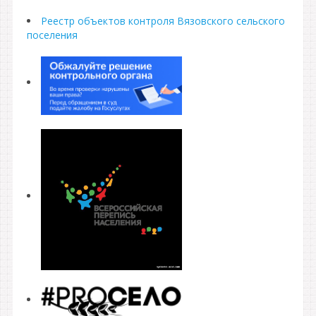
Реестр объектов контроля Вязовского сельского
поселения