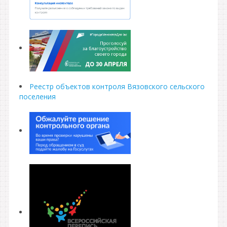
Реестр объектов контроля Вязовского сельского
поселения