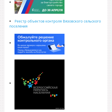
Реестр объектов контроля Вязовского сельского
поселения