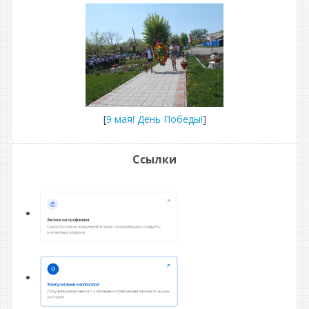
[
9 мая! День Победы!
]
Ссылки