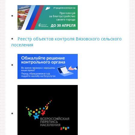
Реестр объектов контроля Вязовского сельского
поселения