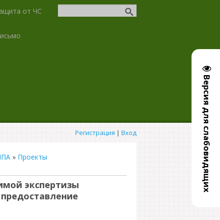
ащита от ЧС
письмо
Версия для слабовидящих
Регистрация
|
Вход
НПА
»
Проекты
имой экспертизы
 предоставление