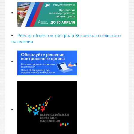
Реестр объектов контроля Вязовского сельского
поселения