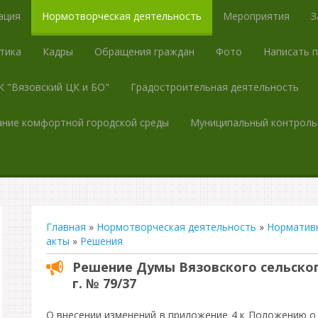
ация
Нормотворческая деятельность
Мероприятия
З
тика
Кадры
Обращения граждан
Фото
Написать 
 "Вязовский ЦК и БО"
Градостроительная деятельность
ние комфортной городской среды
Муниципальный контроль
Главная
»
Нормотворческая деятельность
»
Норматив
акты
»
Решения
Решение Думы Вязовского сельского
г. № 79/37
О внесении изменений в приложение 4 к Положению 