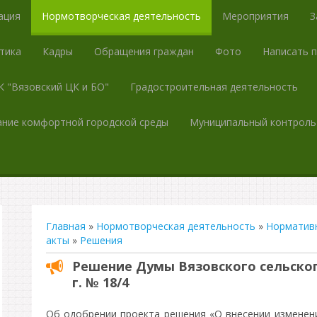
ация
Нормотворческая деятельность
Мероприятия
З
тика
Кадры
Обращения граждан
Фото
Написать 
 "Вязовский ЦК и БО"
Градостроительная деятельность
ние комфортной городской среды
Муниципальный контроль
Главная
»
Нормотворческая деятельность
»
Норматив
акты
»
Решения
Решение Думы Вязовского сельского
г. № 18/4
Об одобрении проекта решения «О внесении изменени