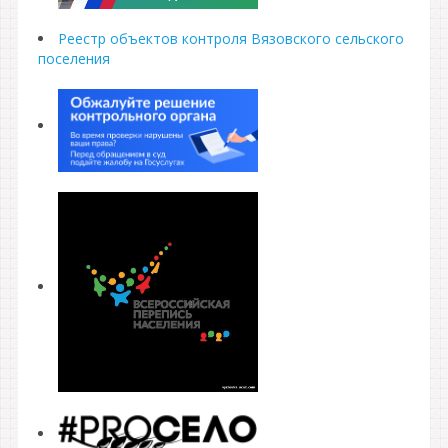
Реестр объектов контроля Вязовского сельского
поселения