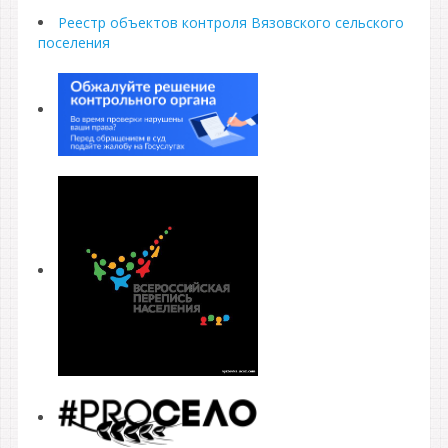
Реестр объектов контроля Вязовского сельского
поселения