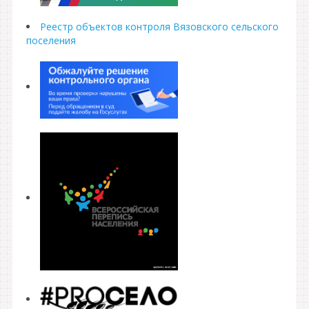
Реестр объектов контроля Вязовского сельского
поселения