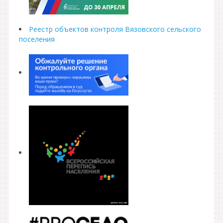
Реестр объектов контроля Вязовского сельского
поселения