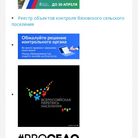
Реестр объектов контроля Вязовского сельского
поселения