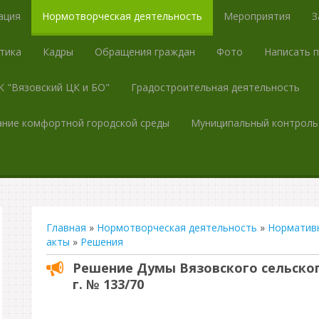
ация
Нормотворческая деятельность
Мероприятия
З
тика
Кадры
Обращения граждан
Фото
Написать 
 "Вязовский ЦК и БО"
Градостроительная деятельность
ние комфортной городской среды
Муниципальный контроль
Главная
»
Нормотворческая деятельность
»
Норматив
акты
»
Решения
Решение Думы Вязовского сельского
г. № 133/70