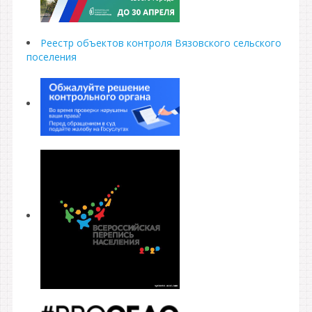
Реестр объектов контроля Вязовского сельского
поселения