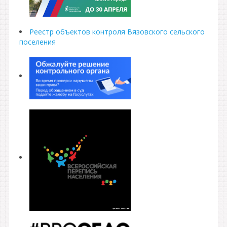
Реестр объектов контроля Вязовского сельского
поселения