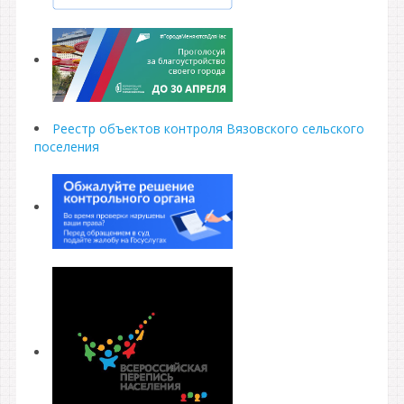
Реестр объектов контроля Вязовского сельского
поселения