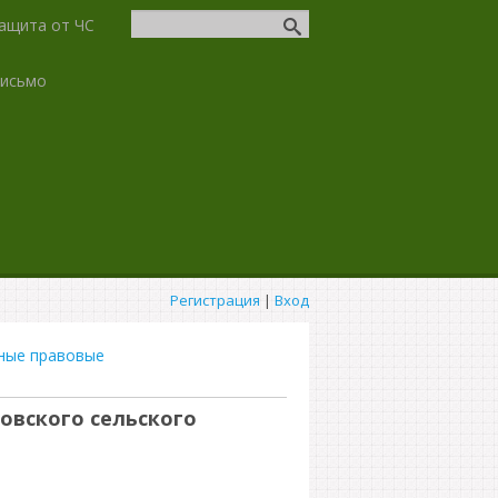
ащита от ЧС
письмо
Регистрация
|
Вход
ные правовые
овского сельского