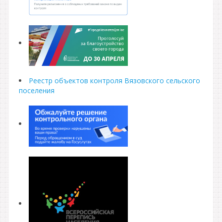
Реестр объектов контроля Вязовского сельского
поселения