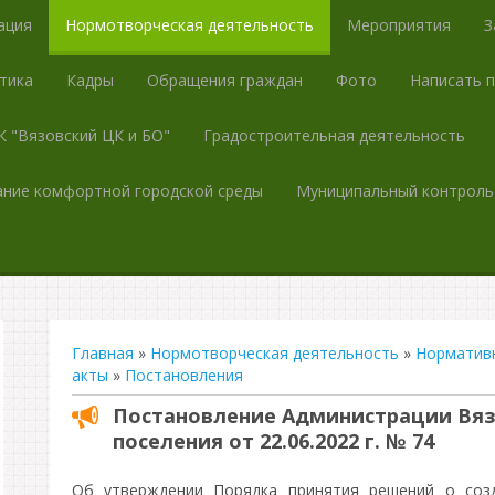
ация
Нормотворческая деятельность
Мероприятия
З
тика
Кадры
Обращения граждан
Фото
Написать 
 "Вязовский ЦК и БО"
Градостроительная деятельность
ние комфортной городской среды
Муниципальный контроль
Главная
»
Нормотворческая деятельность
»
Норматив
акты
»
Постановления
Постановление Администрации Вяз
поселения от 22.06.2022 г. № 74
Об утверждении Порядка принятия решений о созд