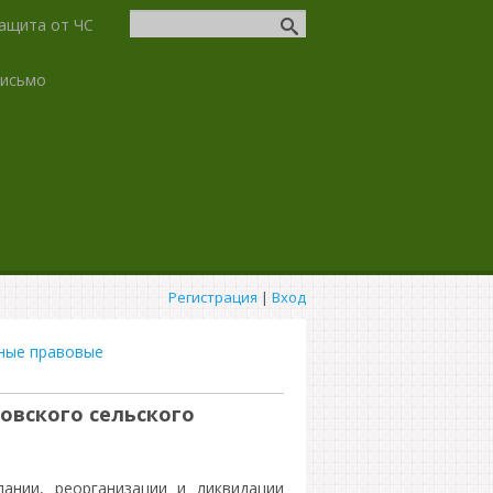
ащита от ЧС
письмо
Регистрация
|
Вход
ные правовые
овского сельского
ании, реорганизации и ликвидации