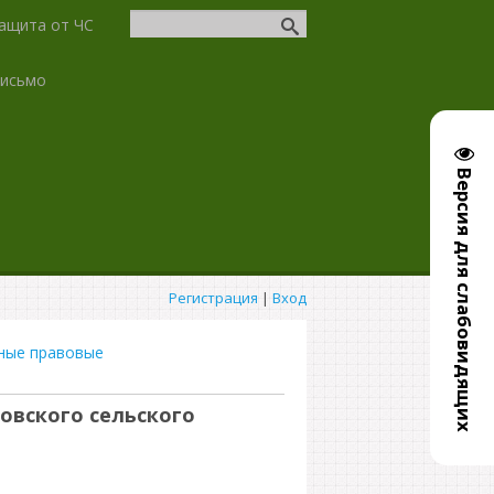
ащита от ЧС
письмо
Версия для слабовидящих
Регистрация
|
Вход
ные правовые
овского сельского