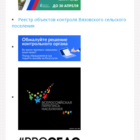
Реестр объектов контроля Вязовского сельского
поселения