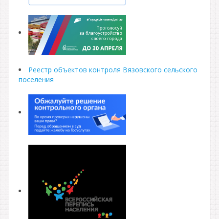
Реестр объектов контроля Вязовского сельского
поселения