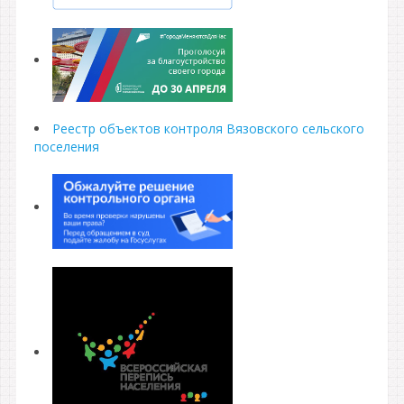
Реестр объектов контроля Вязовского сельского
поселения