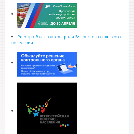
Реестр объектов контроля Вязовского сельского
поселения