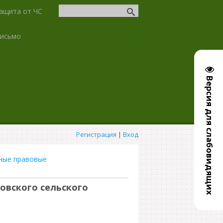
ащита от ЧС
письмо
Версия для слабовидящих
Регистрация
|
Вход
ные правовые
овского сельского