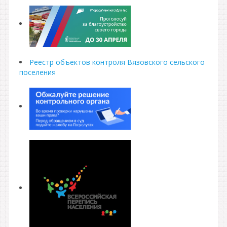
Реестр объектов контроля Вязовского сельского
поселения