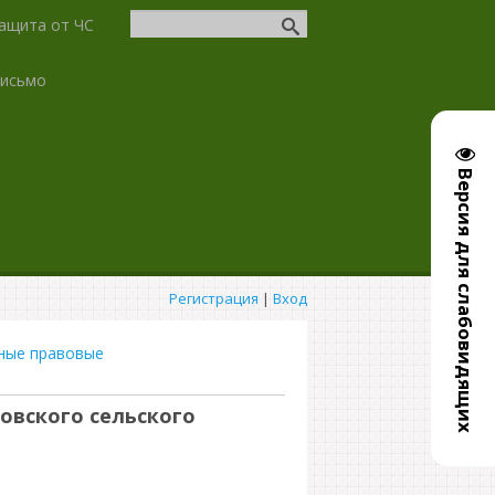
ащита от ЧС
письмо
Версия для слабовидящих
Регистрация
|
Вход
ные правовые
овского сельского