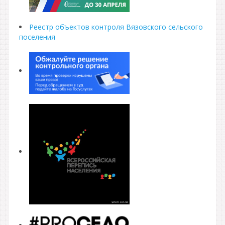
Реестр объектов контроля Вязовского сельского
поселения