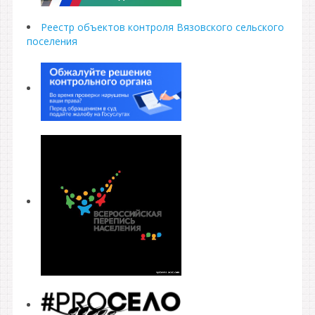
Реестр объектов контроля Вязовского сельского
поселения