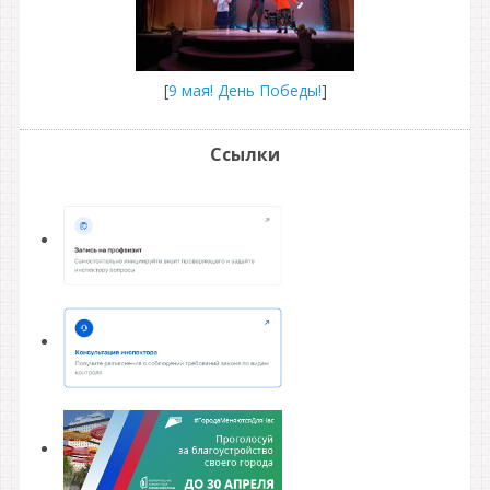
[
9 мая! День Победы!
]
Ссылки