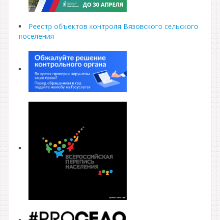
Реестр объектов контроля Вязовского сельского
поселения