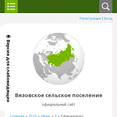
Регистрация
|
Вход
Версия для слабовидящих
Вязовское сельское поселение
официальный сайт
Главная
»
2026
»
Июнь
»
9
» Официально